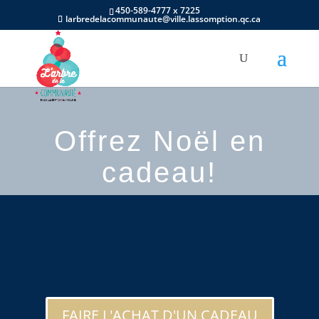
450-589-4777 x 7225
larbredelacommunaute@ville.lassomption.qc.ca
Offrez Noël en
cadeau!
FAIRE L'ACHAT D'UN CADEAU