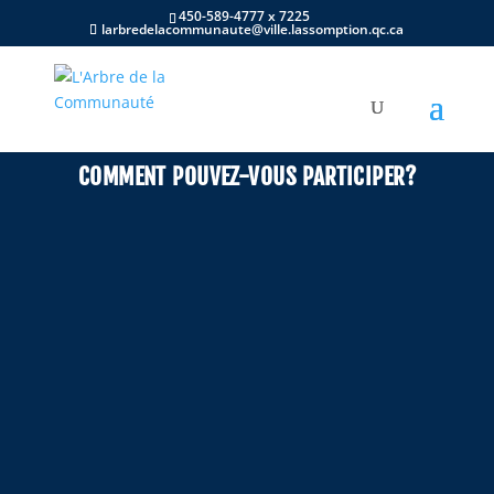
450-589-4777 x 7225
larbredelacommunaute@ville.lassomption.qc.ca
COMMENT POUVEZ-VOUS PARTICIPER?
1. CHOISISSEZ UNE BOULE
Choisissez une boule de Noël correspondant au sexe et
à l’âge d’un enfant avec lequel vous aurez de la facilité à
faire l’achat d’un cadeau d’une valeur approximative de