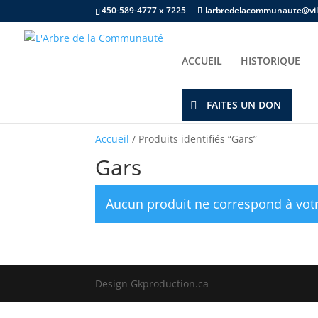
450-589-4777 x 7225
larbredelacommunaute@vill
ACCUEIL
HISTORIQUE
FAITES UN DON
Accueil
/ Produits identifiés “Gars”
Gars
Aucun produit ne correspond à votr
Design Gkproduction.ca