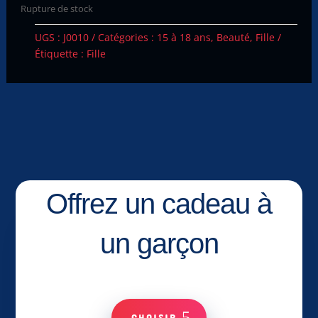
Rupture de stock
UGS :
J0010
Catégories :
15 à 18 ans
,
Beauté
,
Fille
Étiquette :
Fille
Offrez un cadeau à
un garçon
CHOISIR