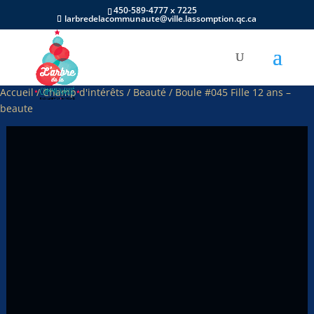
450-589-4777 x 7225
larbredelacommunaute@ville.lassomption.qc.ca
Accueil
/
Champ d'intérêts
/
Beauté
/ Boule #045 Fille 12 ans –
beaute