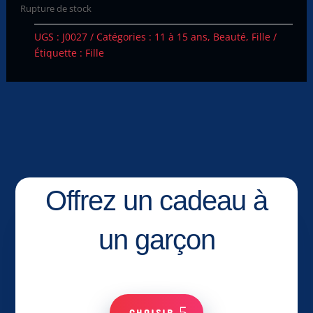
Rupture de stock
UGS :
J0027
Catégories :
11 à 15 ans
,
Beauté
,
Fille
Étiquette :
Fille
Offrez un cadeau à
un garçon
CHOISIR