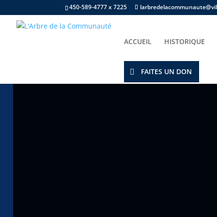
450-589-4777 x 7225
larbredelacommunaute@vill
ACCUEIL
HISTORIQUE
Accueil
/
Champ d'intérêts
/
Bricolage
/ Boule #
FAITES UN DON