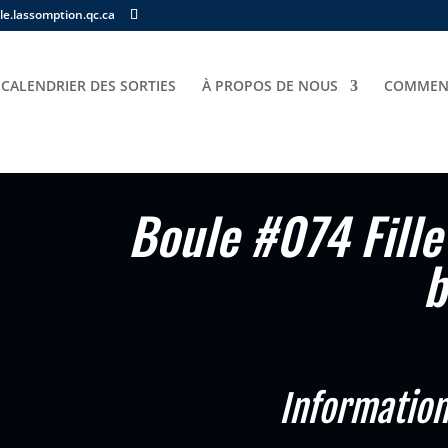
e.lassomption.qc.ca
CALENDRIER DES SORTIES
À PROPOS DE NOUS
COMMENT
074 Fille 15 ans – bricolage – beaute
Boule #074 Fille
b
Information