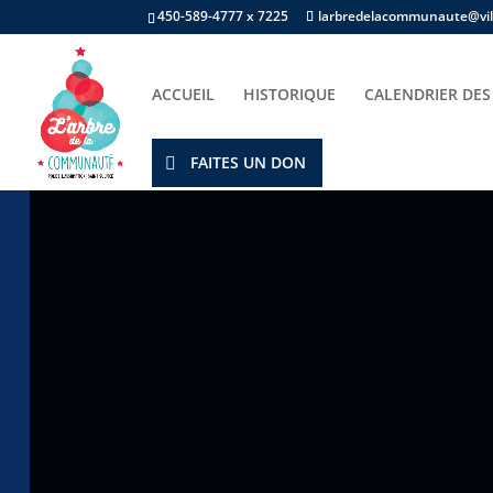
450-589-4777 x 7225
larbredelacommunaute@vill
ACCUEIL
HISTORIQUE
CALENDRIER DES
Accueil
/
Champ d'intérêts
/
Jouet
/ Boule #091 F
FAITES UN DON