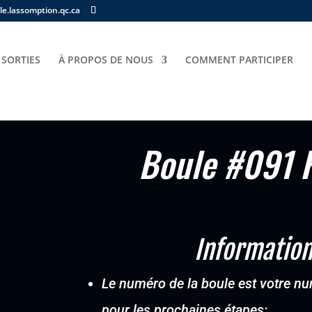
e.lassomption.qc.ca
 SORTIES
À PROPOS DE NOUS
COMMENT PARTICIPER
ille 6 ans – jouet
Boule #091 F
Information
Le numéro de la boule est votre num
pour les prochaines étapes: