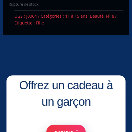
Rupture de stock
UGS :
J0064
Catégories :
11 à 15 ans
,
Beauté
,
Fille
Étiquette :
Fille
Offrez un cadeau à
un garçon