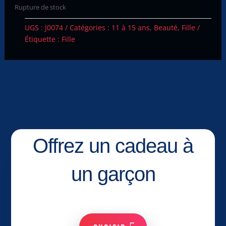
Rupture de stock
UGS :
J0074
Catégories :
11 à 15 ans
,
Beauté
,
Fille
Étiquette :
Fille
Offrez un cadeau à
un garçon