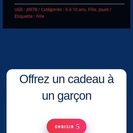
UGS :
J0078
Catégories :
6 à 10 ans
,
Fille
,
Jouet
Étiquette :
Fille
Offrez un cadeau à
un garçon
CHOISIR