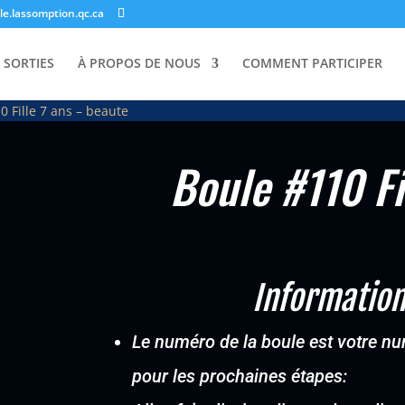
e.lassomption.qc.ca
 SORTIES
À PROPOS DE NOUS
COMMENT PARTICIPER
0 Fille 7 ans – beaute
Boule #110 Fi
Information
Le numéro de la boule est votre num
pour les prochaines étapes: