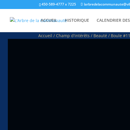
450-589-4777 x 7225
larbredelacommunaute@vill
ACCUEIL
HISTORIQUE
CALENDRIER DES
Accueil
/
Champ d'intérêts
/
Beauté
/ Boule #11