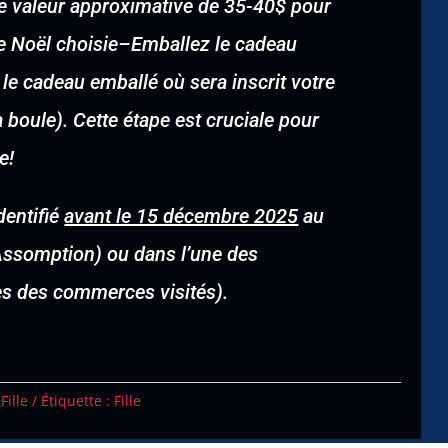
une valeur approximative de 35-40$ pour
e Noël choisie
–
Emballez le cadeau
 le cadeau emballé où sera inscrit votre
boule). Cette étape est cruciale pour
e!
dentifié
avant le 15 décembre 2025
au
’Assomption) ou dans l’une des
tes des commerces visités).
,
Fille
Étiquette :
Fille