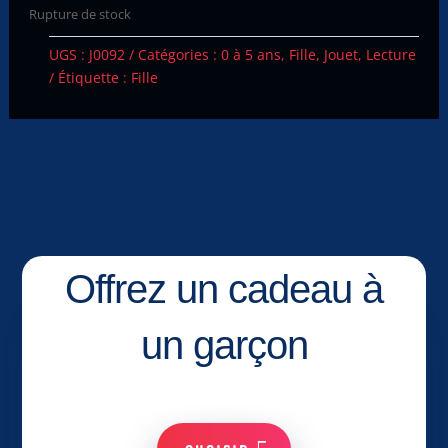
Rupture de stock
UGS :
J0092
Catégories :
0 à 5 ans
,
Fille
,
Jouet
,
Lecture
Étiquette :
Fille
Offrez un cadeau à
un garçon