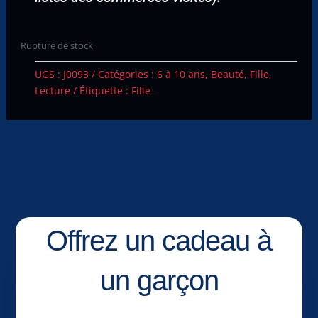
Rupture de stock
UGS :
J0093
Catégories :
6 à 10 ans
,
Beauté
,
Fille
,
Lecture
Étiquette :
Fille
Offrez un cadeau à
un garçon