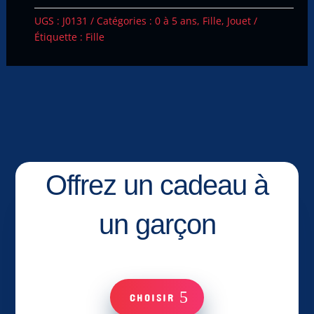
UGS :
J0131
Catégories :
0 à 5 ans
,
Fille
,
Jouet
Étiquette :
Fille
Offrez un cadeau à
un garçon
CHOISIR