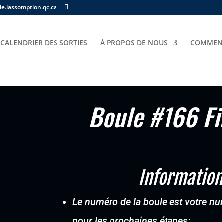
e.lassomption.qc.ca
CALENDRIER DES SORTIES
À PROPOS DE NOUS
COMMENT
Fille 18 mois – jouet
Boule #166 Fi
Information
Le numéro de la boule est votre num
pour les prochaines étapes: