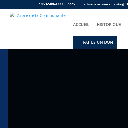
450-589-4777 x 7225
larbredelacommunaute@vill
ACCUEIL
HISTORIQUE
Accueil
/
Champ d'intérêts
/
Jouet
/ Boule #166 
FAITES UN DON