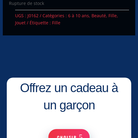
Rupture de stock
UGS :
J0162
Catégories :
6 à 10 ans
,
Beauté
,
Fille
,
Jouet
Étiquette :
Fille
Offrez un cadeau à
un garçon
CHOISIR