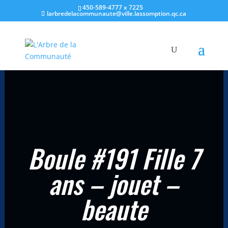
450-589-4777 x 7225
larbredelacommunaute@ville.lassomption.qc.ca
Accueil
/
Champ d'intérêts
/
Jouet
/ Boule #191 Fille 7 ans – jouet –
beaute
Boule #191 Fille 7
ans – jouet –
beaute