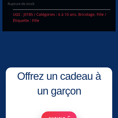
Rupture de stock
UGS :
J0185
Catégories :
6 à 10 ans
,
Bricolage
,
Fille
Étiquette :
Fille
Offrez un cadeau à
un garçon