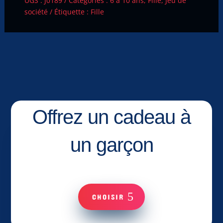
UGS :
J0189
Catégories :
6 à 10 ans
,
Fille
,
Jeu de
société
Étiquette :
Fille
Offrez un cadeau à
un garçon
CHOISIR