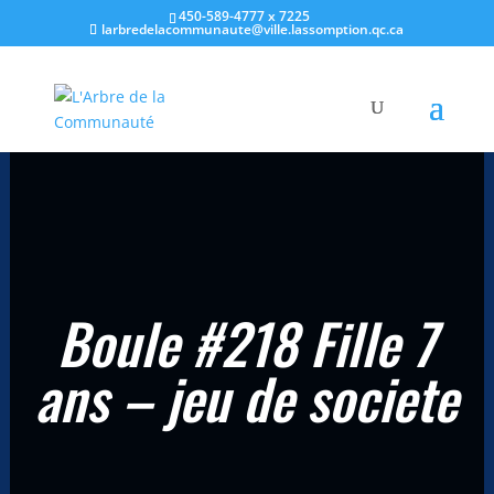
450-589-4777 x 7225
larbredelacommunaute@ville.lassomption.qc.ca
Accueil
/
Champ d'intérêts
/
Jeu de société
/ Boule #218 Fille 7 ans
– jeu de societe
Boule #218 Fille 7
ans – jeu de societe