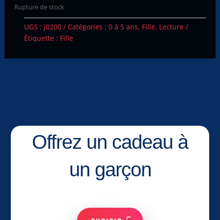
Rupture de stock
UGS :
J0200
Catégories :
0 à 5 ans
,
Fille
,
Lecture
Étiquette :
Fille
Offrez un cadeau à
un garçon