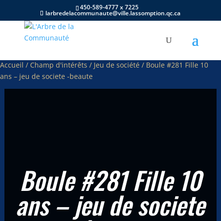
450-589-4777 x 7225
larbredelacommunaute@ville.lassomption.qc.ca
Accueil
/
Champ d'intérêts
/
Jeu de société
/ Boule #281 Fille 10
ans – jeu de societe -beaute
Boule #281 Fille 10
ans – jeu de societe