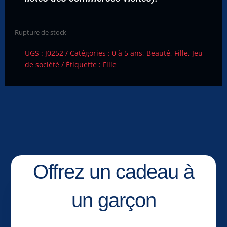
Rupture de stock
UGS :
J0252
Catégories :
0 à 5 ans
,
Beauté
,
Fille
,
Jeu
de société
Étiquette :
Fille
Offrez un cadeau à
un garçon