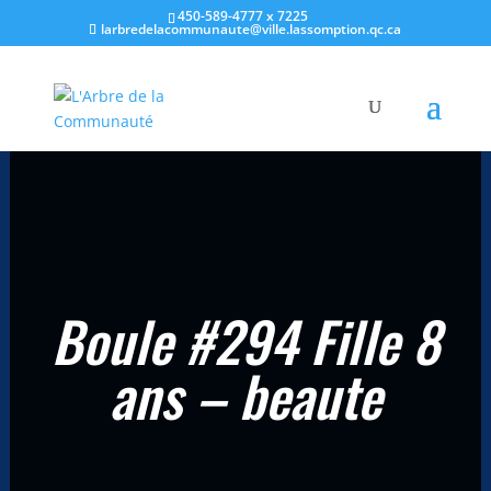
450-589-4777 x 7225
larbredelacommunaute@ville.lassomption.qc.ca
Accueil
/
Champ d'intérêts
/
Beauté
/ Boule #294 Fille 8 ans –
beaute
Boule #294 Fille 8
ans – beaute