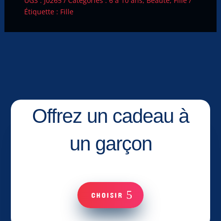
UGS :
J0265
Catégories :
6 à 10 ans
,
Beauté
,
Fille
Étiquette :
Fille
Offrez un cadeau à
un garçon
CHOISIR