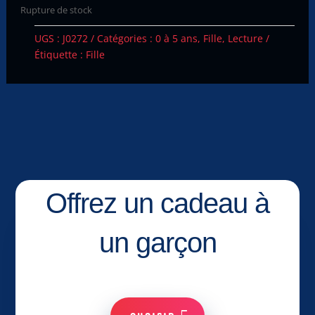
Rupture de stock
UGS :
J0272
Catégories :
0 à 5 ans
,
Fille
,
Lecture
Étiquette :
Fille
Offrez un cadeau à
un garçon