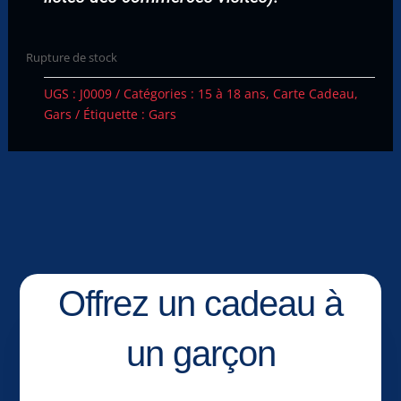
Rupture de stock
UGS :
J0009
Catégories :
15 à 18 ans
,
Carte Cadeau
,
Gars
Étiquette :
Gars
Offrez un cadeau à
un garçon