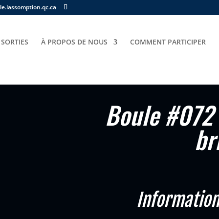
e.lassomption.qc.ca
 SORTIES
À PROPOS DE NOUS
COMMENT PARTICIPER
072 Garcon 16 ans – bricolage
Boule #072 
br
Information