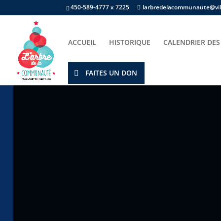
450-589-4777 x 7225
larbredelacommunaute@vill
ACCUEIL
HISTORIQUE
CALENDRIER DES
Accueil
/
Champ d'intérêts
/
Bricolage
/ Boule #
FAITES UN DON