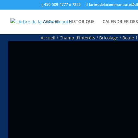
450-589-4777 x 7225
larbredelacommunaute@vill
ACCUEIL
HISTORIQUE
CALENDRIER DES
Accueil
/
Champ d'intérêts
/
Bricolage
/ Boule 1