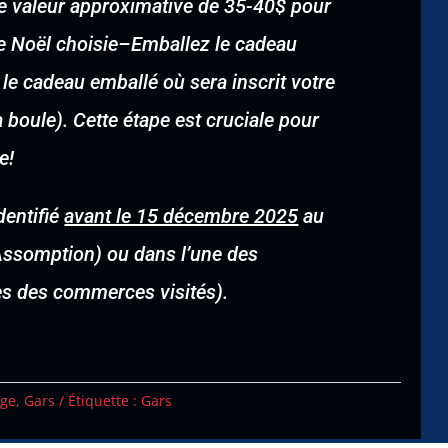
une valeur approximative de 35-40$ pour
e Noël choisie
–
Emballez le cadeau
 le cadeau emballé où sera inscrit votre
boule). Cette étape est cruciale pour
e!
dentifié
avant le 15 décembre 2025
au
’Assomption) ou dans l’une des
tes des commerces visités).
age
,
Gars
Étiquette :
Gars