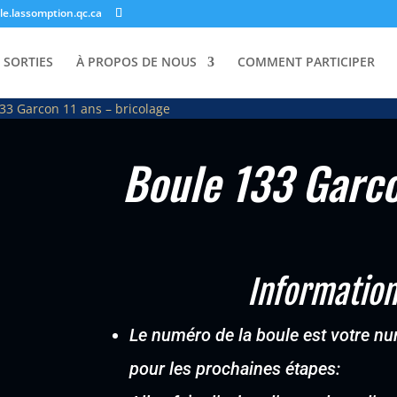
e.lassomption.qc.ca
 SORTIES
À PROPOS DE NOUS
COMMENT PARTICIPER
33 Garcon 11 ans – bricolage
Boule 133 Garco
Information
Le numéro de la boule est votre num
pour les prochaines étapes: