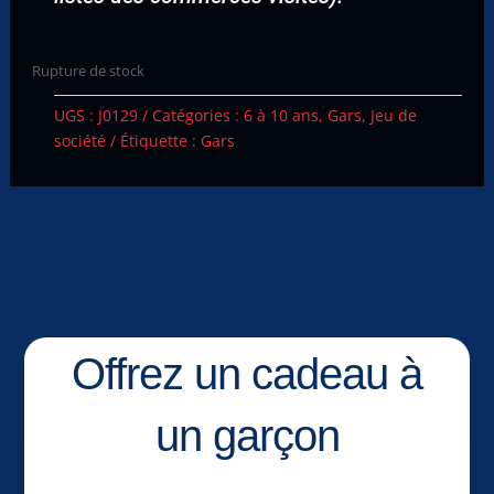
Rupture de stock
UGS :
J0129
Catégories :
6 à 10 ans
,
Gars
,
Jeu de
société
Étiquette :
Gars
Offrez un cadeau à
un garçon