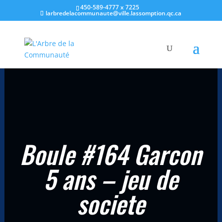
450-589-4777 x 7225
larbredelacommunaute@ville.lassomption.qc.ca
Accueil
/
Champ d'intérêts
/
Jeu de société
/ Boule #164 Garcon 5
ans – jeu de societe
Boule #164 Garcon
5 ans – jeu de
societe