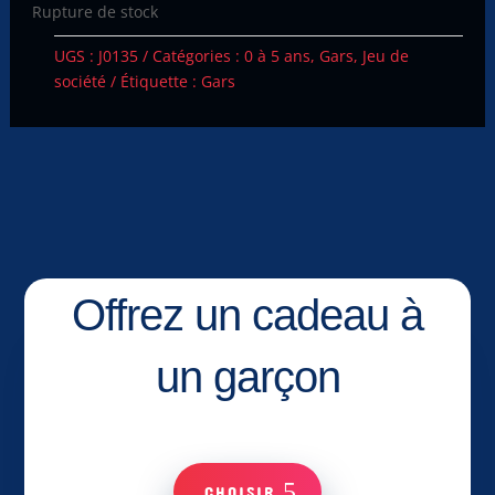
Rupture de stock
UGS :
J0135
Catégories :
0 à 5 ans
,
Gars
,
Jeu de
société
Étiquette :
Gars
Offrez un cadeau à
un garçon
CHOISIR