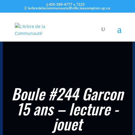
450-589-4777 x 7225
larbredelacommunaute@ville.lassomption.qc.ca
Accueil
/
Champ d'intérêts
/
Lecture
/ Boule #244 Garcon 15 ans –
lecture -jouet
Boule #244 Garcon
15 ans – lecture -
jouet