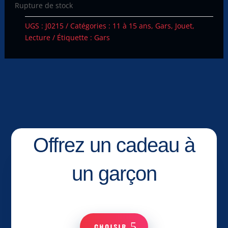
Rupture de stock
UGS :
J0215
Catégories :
11 à 15 ans
,
Gars
,
Jouet
,
Lecture
Étiquette :
Gars
Offrez un cadeau à
un garçon
CHOISIR