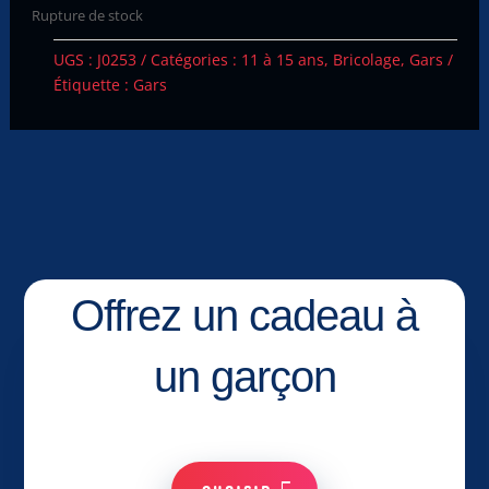
Rupture de stock
UGS :
J0253
Catégories :
11 à 15 ans
,
Bricolage
,
Gars
Étiquette :
Gars
Offrez un cadeau à
un garçon